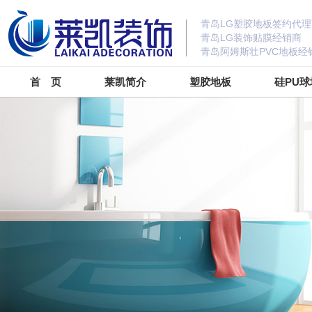
青岛LG塑胶地板签约代理
青岛LG装饰贴膜经销商
青岛阿姆斯壮PVC地板经
首 页
莱凯简介
塑胶地板
硅PU球