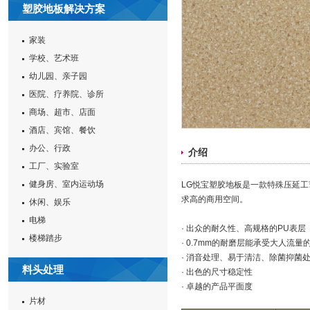
塑胶地板解决方案
家装
学校、艺术班
幼儿园、亲子园
医院、疗养院、诊所
商场、超市、店面
酒店、宾馆、餐饮
办公、行政
介绍
工厂、实验室
健身房、室内运动场
LG悦宝塑胶地板是一款特殊压延
求高的商用空间。
休闲、娱乐
电梯
· 出众的耐久性、高规格的PU表层
楼梯踏步
· 0.7mm的耐磨层能承受大人流量
· 消音处理、易于清洁、除菌抑菌
料头处理
· 出色的尺寸稳定性
· 卓越的产品平面度
片材