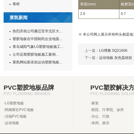
卷材
厚度(mm)
耐磨层(
2.0
0.7
莱凯新闻
热烈庆祝公司搬迁至市北区大...
※ 本公司网上展示所有料头都是
塑胶地板在中国制药企业地面...
青岛城阳气象LG塑胶地板施工...
上一篇：
LG博雅 SQ21606
公司近期塑胶地板施工案例...
下一篇：
运动地板 灰色荔枝纹
莱凯网站新添加运动塑胶地板...
PVC塑胶地板品牌
PVC塑胶解决
PVC FLOORING BRANDS
PVC FLOORING SOLU
·
LG塑胶地板
·
家装
·
阿姆斯壮PVC地板
·
医院、疗养院、诊所
·
洁福PVC地板
·
办公、行政
·
运动地板
·
休闲、娱乐