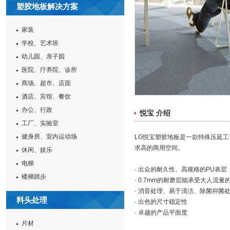
塑胶地板解决方案
家装
学校、艺术班
幼儿园、亲子园
医院、疗养院、诊所
商场、超市、店面
酒店、宾馆、餐饮
办公、行政
悦宝 介绍
工厂、实验室
健身房、室内运动场
LG悦宝塑胶地板是一款特殊压延
求高的商用空间。
休闲、娱乐
电梯
· 出众的耐久性、高规格的PU表层
楼梯踏步
· 0.7mm的耐磨层能承受大人流量
· 消音处理、易于清洁、除菌抑菌
料头处理
· 出色的尺寸稳定性
· 卓越的产品平面度
片材