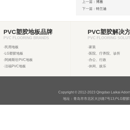
上一篇：
博雅
下一篇：
特兰迪
PVC塑胶地板品牌
PVC塑胶解决
PVC FLOORING BRANDS
PVC FLOORING SOLU
·
民用地板
·
家装
·
LG塑胶地板
·
医院、疗养院、诊所
·
阿姆斯壮PVC地板
·
办公、行政
·
洁福PVC地板
·
休闲、娱乐
Copyright © 2012-2023 Qingdao Laikai Ado
地址：青岛市市北区大沙路7号13户LG塑胶地板