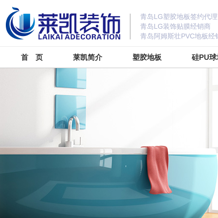
青岛LG塑胶地板签约代理
青岛LG装饰贴膜经销商
青岛阿姆斯壮PVC地板经
首 页
莱凯简介
塑胶地板
硅PU球