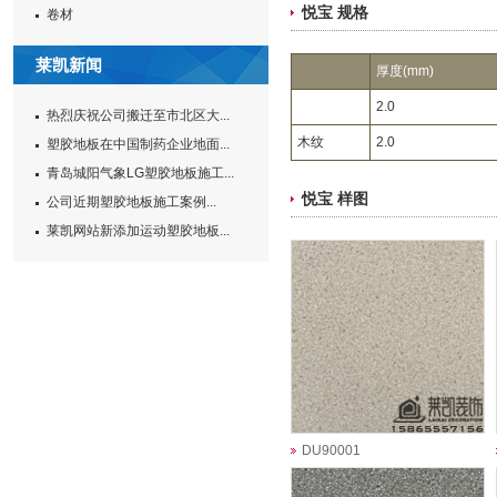
悦宝 规格
卷材
莱凯新闻
厚度(mm)
2.0
热烈庆祝公司搬迁至市北区大...
木纹
2.0
塑胶地板在中国制药企业地面...
青岛城阳气象LG塑胶地板施工...
悦宝 样图
公司近期塑胶地板施工案例...
莱凯网站新添加运动塑胶地板...
DU90001