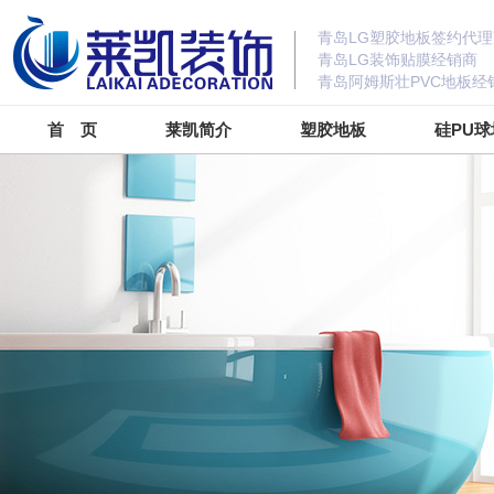
青岛LG塑胶地板签约代理
青岛LG装饰贴膜经销商
青岛阿姆斯壮PVC地板经
首 页
莱凯简介
塑胶地板
硅PU球