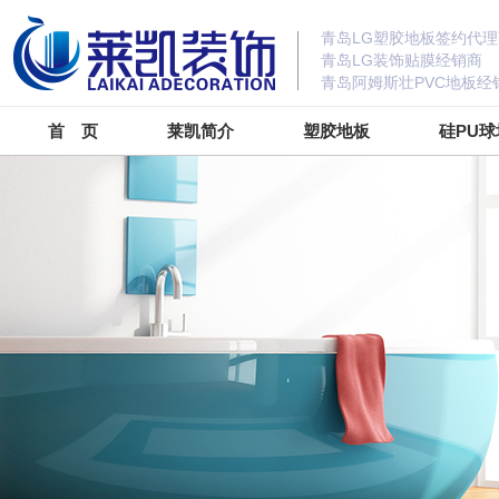
青岛LG塑胶地板签约代理
青岛LG装饰贴膜经销商
青岛阿姆斯壮PVC地板经
首 页
莱凯简介
塑胶地板
硅PU球