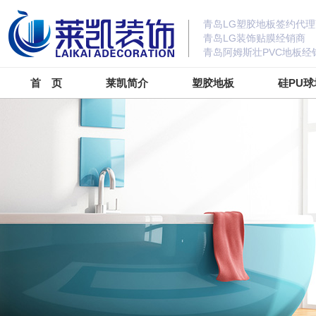
青岛LG塑胶地板签约代理
青岛LG装饰贴膜经销商
青岛阿姆斯壮PVC地板经
首 页
莱凯简介
塑胶地板
硅PU球