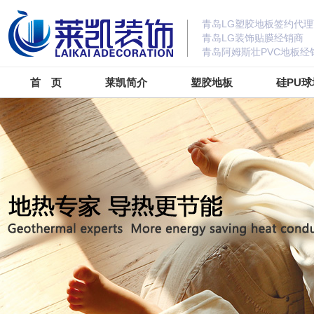
青岛LG塑胶地板签约代理
青岛LG装饰贴膜经销商
青岛阿姆斯壮PVC地板经
首 页
莱凯简介
塑胶地板
硅PU球