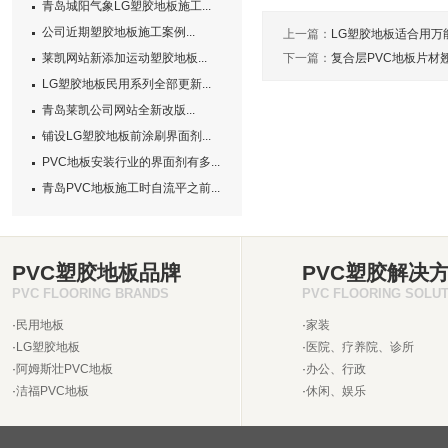
青岛城阳气象LG塑胶地板施工...
公司近期塑胶地板施工案例...
上一篇：
LG塑胶地板适合用万
莱凯网站新添加运动塑胶地板...
下一篇：
复合层PVC地板片材
LG塑胶地板民用系列全部更新...
青岛莱凯公司网站全新改版...
铺设LG塑胶地板前涂刷界面剂...
PVC地板安装行业的界面剂有多...
青岛PVC地板施工时自流平之前...
PVC塑胶地板品牌
PVC塑胶解决
PVC FLOORING BRANDS
PVC FLOORING SOLU
·
民用地板
·
家装
·
LG塑胶地板
·
医院、疗养院、诊所
·
阿姆斯壮PVC地板
·
办公、行政
·
洁福PVC地板
·
休闲、娱乐