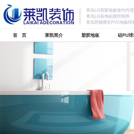
青岛LG塑胶地板签约代理
青岛LG装饰贴膜经销商
青岛阿姆斯壮PVC地板经
首 页
莱凯简介
塑胶地板
硅PU球