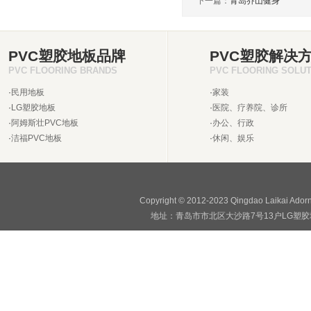
下一篇：
青岛乔山健身
PVC塑胶地板品牌
PVC塑胶解决
PVC FLOORING BRANDS
PVC FLOORING SOLU
·
民用地板
·
家装
·
LG塑胶地板
·
医院、疗养院、诊所
·
阿姆斯壮PVC地板
·
办公、行政
·
洁福PVC地板
·
休闲、娱乐
Copyright © 2012-2023 Qingdao Laikai Ado
地址：青岛市市北区大沙路7号13户LG塑胶地板