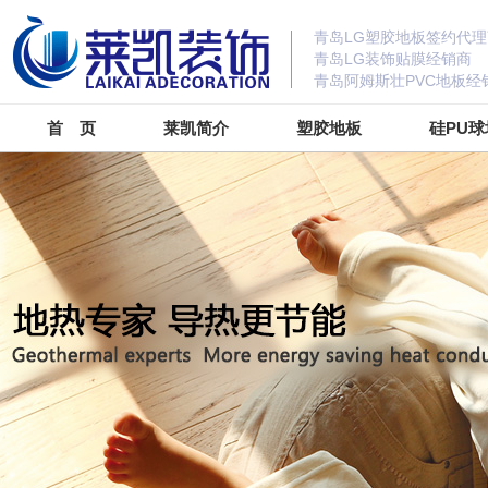
青岛LG塑胶地板签约代理
青岛LG装饰贴膜经销商
青岛阿姆斯壮PVC地板经
首 页
莱凯简介
塑胶地板
硅PU球