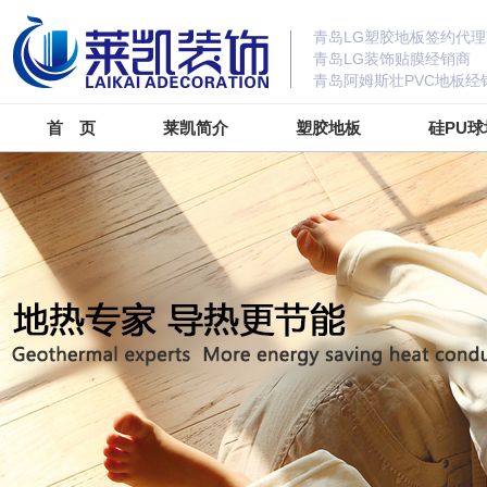
青岛LG塑胶地板签约代理
青岛LG装饰贴膜经销商
青岛阿姆斯壮PVC地板经
首 页
莱凯简介
塑胶地板
硅PU球