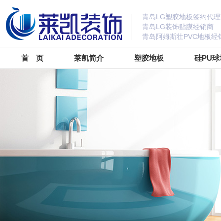
青岛LG塑胶地板签约代理
青岛LG装饰贴膜经销商
青岛阿姆斯壮PVC地板经
首 页
莱凯简介
塑胶地板
硅PU球