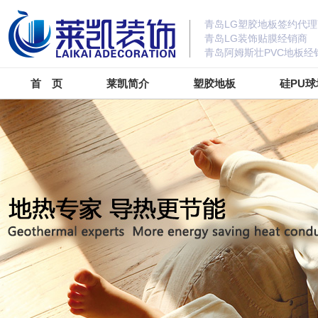
青岛LG塑胶地板签约代理
青岛LG装饰贴膜经销商
青岛阿姆斯壮PVC地板经
首 页
莱凯简介
塑胶地板
硅PU球